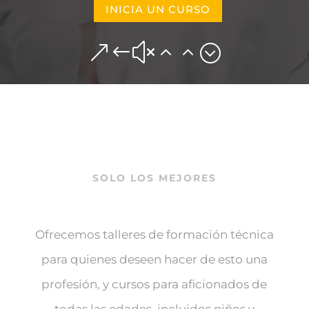
INICIA UN CURSO
&#x22;
SOLO LOS MEJORES
Ofrecemos talleres de formación técnica
para quienes deseen hacer de esto una
profesión, y cursos para aficionados de